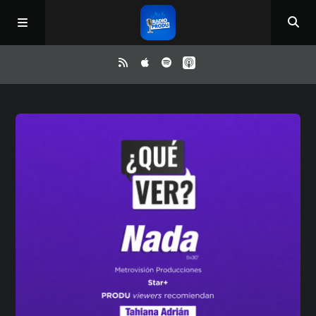
Inicio
ReloAd
¿Qué ver?
Irene y Ríchard
Contacto