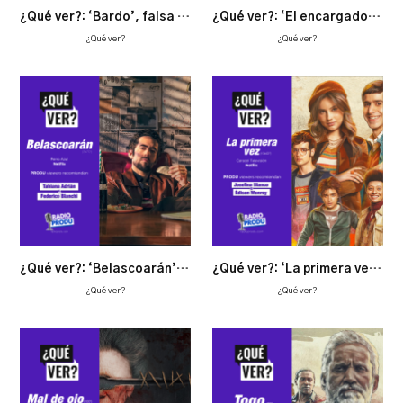
¿Qué ver?: ‘Bardo’, falsa crónica de unas cuantas verdades
¿Qué ver?: ‘El encargado’, con un humor negro más argentino que el tango mismo
¿Qué ver?
¿Qué ver?
¿Qué ver?: ‘Belascoarán’ recrea el México de los 70 en la gesta de un detective rebelde
¿Qué ver?: ‘La primera vez’, una oda a la adolescencia y los 70
¿Qué ver?
¿Qué ver?