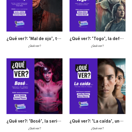
¿Qué ver?: ‘Mal de ojo’, terror exquisito
¿Qué ver?: ‘Togo’, la defensa de tu territorio es la defensa de la vida
¿Qué ver?
¿Qué ver?
¿Qué ver?: ‘Bosé’, la serie, aborda sin controversia la polémica vida de este personaje de manera magistral
¿Qué ver?: ‘La caída’, una película que denuncia un lado oscuro del deporte
¿Qué ver?
¿Qué ver?