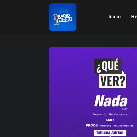
This is a placeholder for your sticky navigation bar. It sh
Inicio
Re