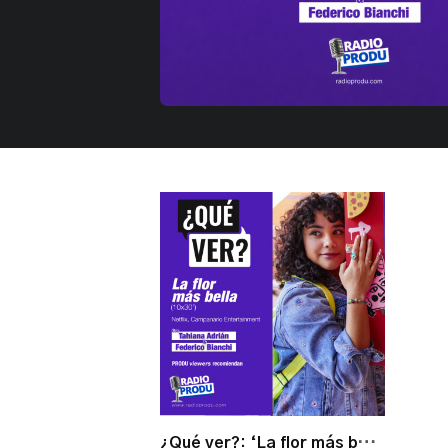
¿Qué ver?: ‘La flor más bella’, una serie juvenil mexicana, con tradición y sin etiquetas