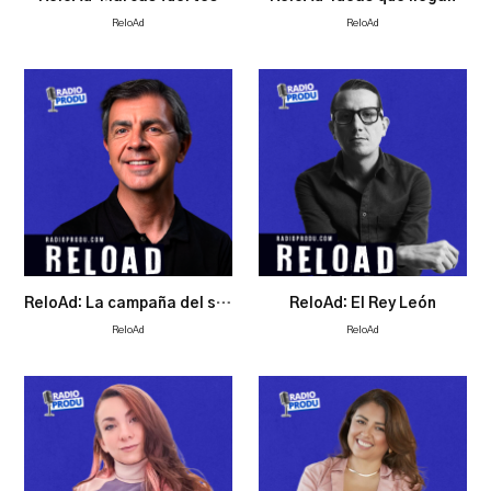
ReloAd
ReloAd
ReloAd: La campaña del siglo
ReloAd: El Rey León
ReloAd
ReloAd