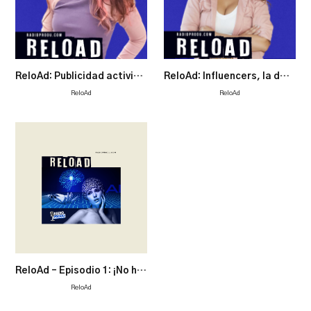
ReloAd: Publicidad activista. ¿Oportunidad u oportunismo?
ReloAd: Influencers, la danza de los millones
ReloAd
ReloAd
ReloAd – Episodio 1: ¡No hablemos más de crisis!
ReloAd