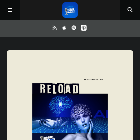
Inicio
ReloAd
¿Qué ver?
Irene y Ríchard
Contacto