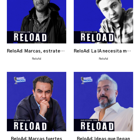
ReloAd: Marcas, estrategias y ley de etiquetas
ReloAd: La IA necesita más marketing
ReloAd
ReloAd
ReloAd: Marcas fuertes
ReloAd: Ideas que llegan