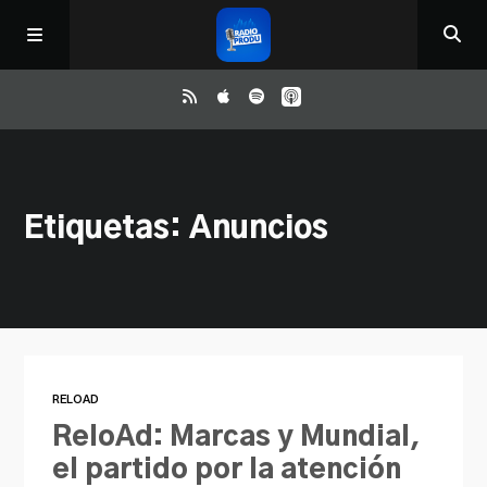
Inicio
Etiquetas: Anuncios
ReloAd
¿Qué ver?
Irene y Ríchard
RELOAD
Contacto
ReloAd: Marcas y Mundial,
el partido por la atención