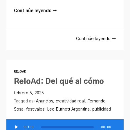
Continúe leyendo →
Continúe leyendo →
RELOAD
ReloAd: Del qué al cómo
febrero 5, 2025
Tagged as:
Anuncios
,
creatividad real
,
Fernando
Sosa
,
festivales
,
Leo Burnett Argentina
,
publicidad
00:00
00:00
Reproductor