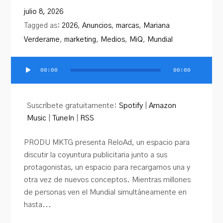
PRODU.com
julio 8, 2026
Tagged as:
2026
,
Anuncios
,
marcas
,
Mariana
Verderame
,
marketing
,
Medios
,
MiQ
,
Mundial
00:00
00:00
Reproductor
de
audio
Suscríbete gratuitamente:
Spotify
|
Amazon
Music
|
TuneIn
|
RSS
PRODU MKTG presenta ReloAd, un espacio para
discutir la coyuntura publicitaria junto a sus
protagonistas, un espacio para recargarnos una y
otra vez de nuevos conceptos. Mientras millones
de personas ven el Mundial simultáneamente en
hasta...