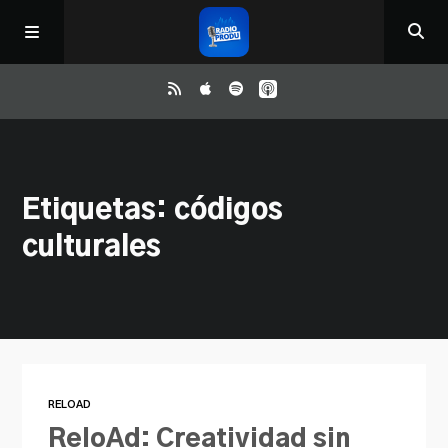
Inicio
Etiquetas: códigos
ReloAd
culturales
¿Qué ver?
Irene y Ríchard
Contacto
RELOAD
ReloAd: Creatividad sin