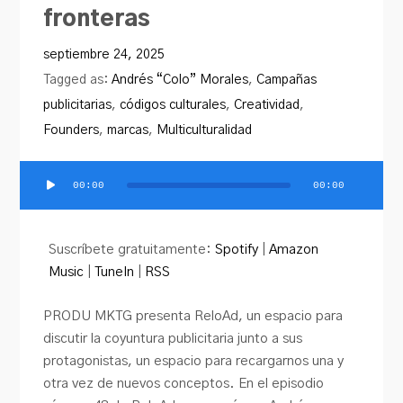
PRODU.com
fronteras
septiembre 24, 2025
Tagged as:
Andrés “Colo” Morales
,
Campañas
publicitarias
,
códigos culturales
,
Creatividad
,
Founders
,
marcas
,
Multiculturalidad
00:00
00:00
Reproductor
de
audio
Suscríbete gratuitamente:
Spotify
|
Amazon
Music
|
TuneIn
|
RSS
PRODU MKTG presenta ReloAd, un espacio para
discutir la coyuntura publicitaria junto a sus
protagonistas, un espacio para recargarnos una y
otra vez de nuevos conceptos. En el episodio