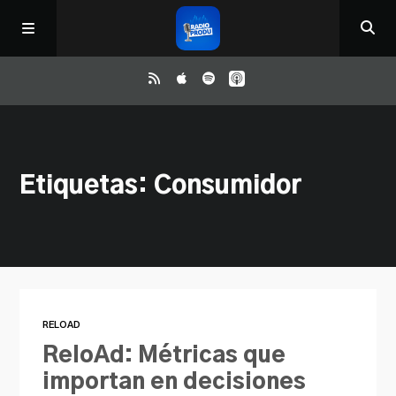
Inicio
Etiquetas: Consumidor
ReloAd
¿Qué ver?
Irene y Ríchard
RELOAD
Contacto
ReloAd: Métricas que
importan en decisiones