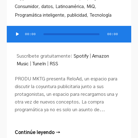
Consumidor
,
datos
,
Latinoamérica
,
MiQ
,
Programática inteligente
,
publicidad
,
Tecnología
00:00
00:00
Reproductor
de
audio
Suscríbete gratuitamente:
Spotify
|
Amazon
Music
|
TuneIn
|
RSS
PRODU MKTG presenta ReloAd, un espacio para
discutir la coyuntura publicitaria junto a sus
protagonistas, un espacio para recargarnos una y
otra vez de nuevos conceptos. La compra
programática ya no es solo un asunto de...
Continúe leyendo →