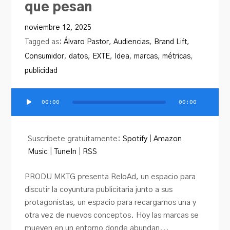
que pesan
PRODU.com
noviembre 12, 2025
Tagged as:
Álvaro Pastor
,
Audiencias
,
Brand Lift
,
Consumidor
,
datos
,
EXTE
,
Idea
,
marcas
,
métricas
,
publicidad
00:00
00:00
Reproductor
de
audio
Suscríbete gratuitamente:
Spotify
|
Amazon
Music
|
TuneIn
|
RSS
PRODU MKTG presenta ReloAd, un espacio para
discutir la coyuntura publicitaria junto a sus
protagonistas, un espacio para recargarnos una y
otra vez de nuevos conceptos. Hoy las marcas se
mueven en un entorno donde abundan...