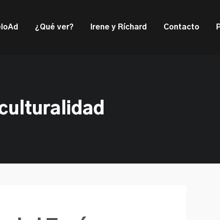
ould not be visible.
loAd
¿Qué ver?
Irene y Ríchard
Contacto
culturalidad