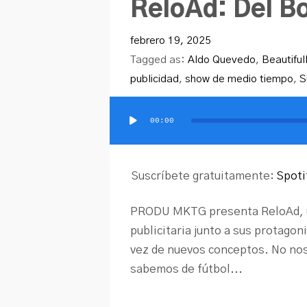
ReloAd: Del Bo
febrero 19, 2025
Tagged as:
Aldo Quevedo
,
Beautifu
publicidad
,
show de medio tiempo
,
S
00:00
Reproductor
de
audio
Suscríbete gratuitamente:
Spoti
PRODU MKTG presenta ReloAd, un
publicitaria junto a sus protagon
vez de nuevos conceptos. No no
sabemos de fútbol...