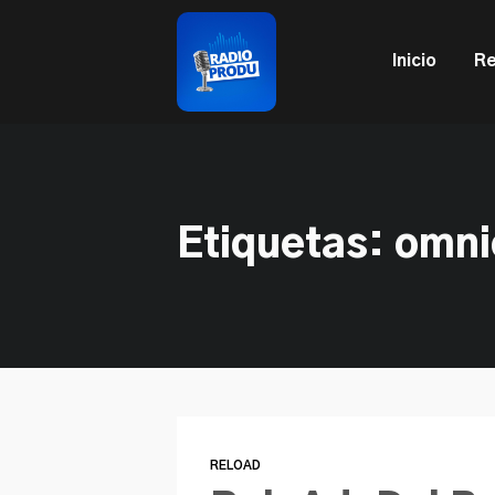
This is a placeholder for your sticky navigation bar. It sh
Inicio
Re
Etiquetas: omni
RELOAD