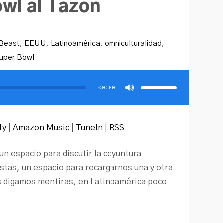
wl al Tazón
lBeast
,
EEUU
,
Latinoamérica
,
omniculturalidad
,
uper Bowl
Utiliza
las
teclas
00:00
de
flecha
arriba/abajo
para
aumentar
o
disminuir
fy
|
Amazon Music
|
TuneIn
|
RSS
el
volumen.
 espacio para discutir la coyuntura
istas, un espacio para recargarnos una y otra
s digamos mentiras, en Latinoamérica poco