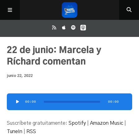
Inicio
22 de junio: Marcela y
Ríchard comentan
ReloAd
junio 22, 2022
¿Qué ver?
Reproductor
00:00
00:00
Irene y Ríchard
de
audio
Suscríbete gratuitamente:
Spotify
|
Amazon Music
|
Contacto
TuneIn
|
RSS