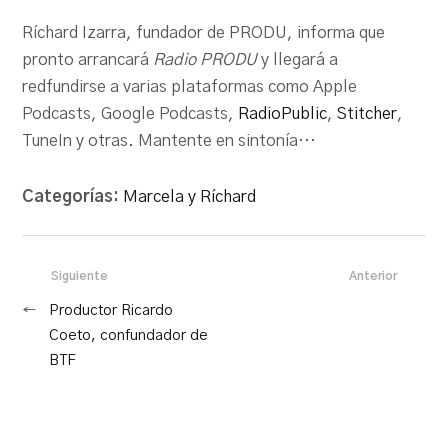
PRODU.com
Ríchard Izarra, fundador de PRODU, informa que
pronto arrancará
Radio PRODU
y llegará a
redfundirse a varias plataformas como Apple
Podcasts, Google Podcasts,
RadioPublic
,
Stitcher
,
TuneIn y otras. Mantente en sintonía…
Categorías:
Marcela y Ríchard
Siguiente
Anterior
←
Productor Ricardo
Coeto, confundador de
BTF