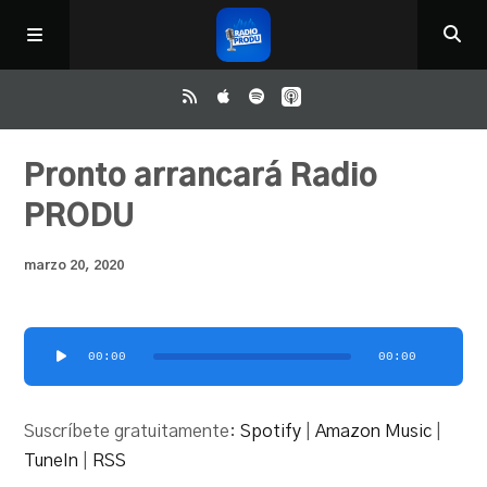
Inicio
Pronto arrancará Radio
PRODU
ReloAd
marzo 20, 2020
¿Qué ver?
Reproductor
00:00
00:00
Irene y Ríchard
de
audio
Suscríbete gratuitamente:
Spotify
|
Amazon Music
|
Contacto
TuneIn
|
RSS