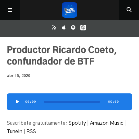
Inicio
Productor Ricardo Coeto,
confundador de BTF
ReloAd
abril 5, 2020
¿Qué ver?
Reproductor
00:00
00:00
Irene y Ríchard
de
audio
Suscríbete gratuitamente:
Spotify
|
Amazon Music
|
Contacto
TuneIn
|
RSS