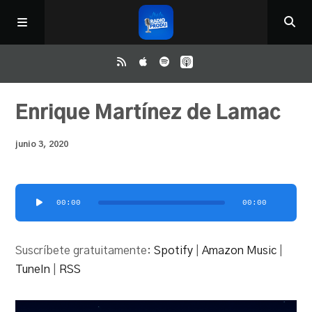
Inicio
Enrique Martínez de Lamac
junio 3, 2020
ReloAd
¿Qué ver?
Reproductor
00:00
00:00
de
audio
Irene y Ríchard
Suscríbete gratuitamente:
Spotify
|
Amazon Music
|
TuneIn
|
RSS
Contacto