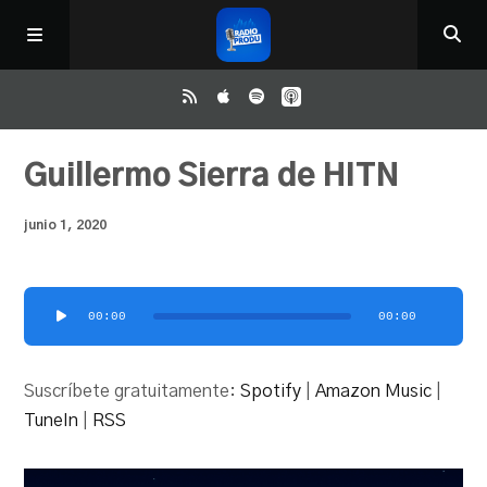
Inicio
Guillermo Sierra de HITN
junio 1, 2020
ReloAd
¿Qué ver?
Reproductor
00:00
00:00
de
audio
Irene y Ríchard
Suscríbete gratuitamente:
Spotify
|
Amazon Music
|
TuneIn
|
RSS
Contacto