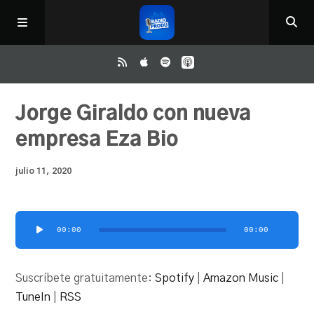
Inicio
Jorge Giraldo con nueva
empresa Eza Bio
ReloAd
julio 11, 2020
¿Qué ver?
Reproductor
00:00
00:00
Irene y Ríchard
de
audio
Suscríbete gratuitamente:
Spotify
|
Amazon Music
|
Contacto
TuneIn
|
RSS