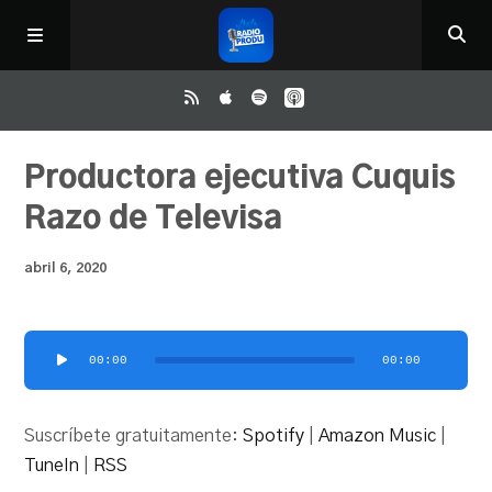
Inicio
Productora ejecutiva Cuquis
Razo de Televisa
ReloAd
abril 6, 2020
¿Qué ver?
Reproductor
00:00
00:00
Irene y Ríchard
de
audio
Suscríbete gratuitamente:
Spotify
|
Amazon Music
|
Contacto
TuneIn
|
RSS