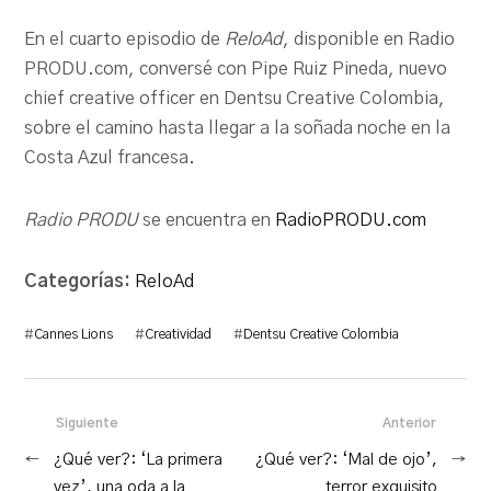
En el cuarto episodio de
ReloAd
, disponible en Radio
PRODU.com, conversé con Pipe Ruiz Pineda, nuevo
chief creative officer en Dentsu Creative Colombia,
sobre el camino hasta llegar a la soñada noche en la
Costa Azul francesa.
Radio PRODU
se encuentra en
RadioPRODU.com
Categorías:
ReloAd
#
Cannes Lions
#
Creatividad
#
Dentsu Creative Colombia
Siguiente
Anterior
←
¿Qué ver?: ‘La primera
¿Qué ver?: ‘Mal de ojo’,
→
vez’, una oda a la
terror exquisito