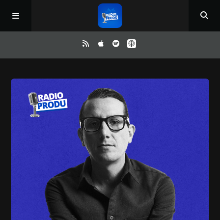
Inicio
ReloAd
¿Qué ver?
Irene y Ríchard
Contacto