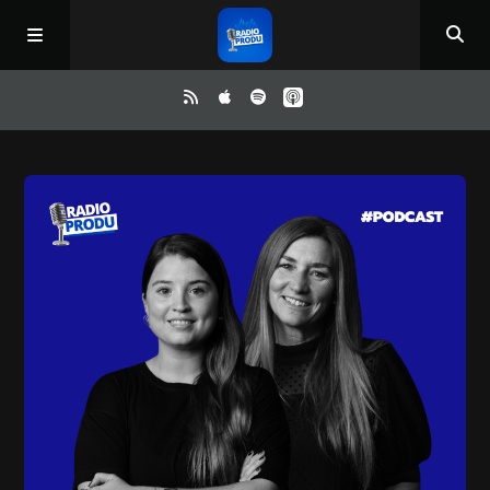
Inicio
ReloAd
¿Qué ver?
Irene y Ríchard
Contacto