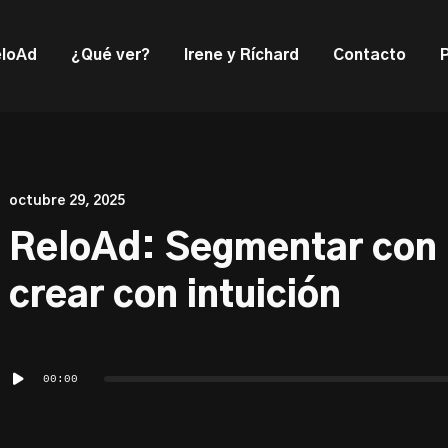
ould not be visible.
loAd
¿Qué ver?
Irene y Ríchard
Contacto
octubre 29, 2025
ReloAd: Segmentar con i
crear con intuición
Reproductor
00:00
de
audio