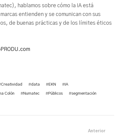
tec), hablamos sobre cómo la IA está
 marcas entienden y se comunican con sus
s, de buenas prácticas y de los límites éticos
oPRODU.com
#
Creatividad
#
data
#
EKN
#
IA
na Colón
#
Numatec
#
Públicos
#
segmentación
Anterior