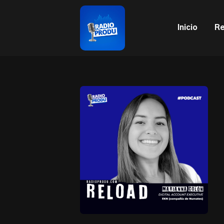
This is a placeholder for your sticky navigation bar. It sh
Inicio
Re