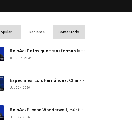
el
volumen.
Popular
Reciente
Comentado
ReloAd: Datos que transforman la industria
AGOSTO 5, 2026
Especiales: Luis Fernández, Chairman de NBCUniversal Telemundo Enterprises
JULIO 24, 2026
ReloAd: El caso Wonderwall, música, cultura y conexión
JULIO 22, 2026