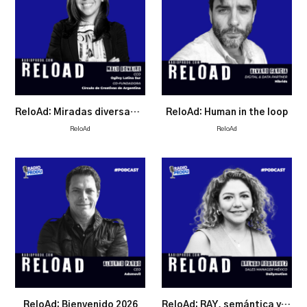
ReloAd: Miradas diversas, líderes revolucionarias
ReloAd: Human in the loop
ReloAd
ReloAd
ReloAd: Bienvenido 2026
ReloAd: RAY, semántica y seguridad