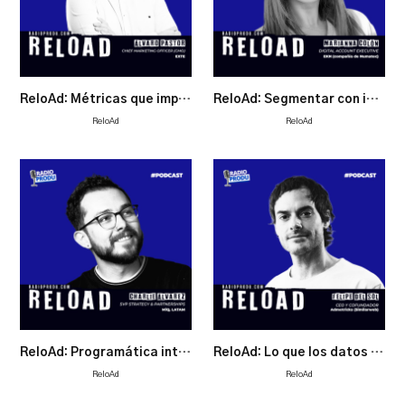
ReloAd: Métricas que importan en decisiones que pesan
ReloAd: Segmentar con inteligencia, crear con intuición
ReloAd
ReloAd
ReloAd: Programática inteligente, resultados más humanos
ReloAd: Lo que los datos saben (antes que tú)
ReloAd
ReloAd