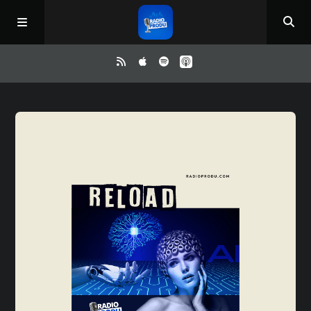
Inicio
ReloAd
¿Qué ver?
Irene y Ríchard
Contacto