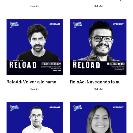
ReloAd
ReloAd
ReloAd: Volver a lo humano, el planner en tiempos de vértigo
ReloAd: Navegando la nueva era programática
ReloAd
ReloAd