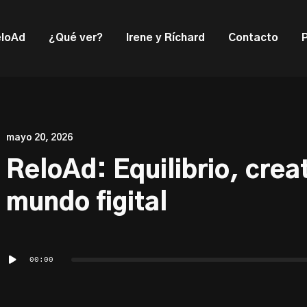
ould not be visible.
loAd
¿Qué ver?
Irene y Ríchard
Contacto
mayo 20, 2026
ReloAd: Equilibrio, creat
mundo figital
Reproductor
00:00
de
audio