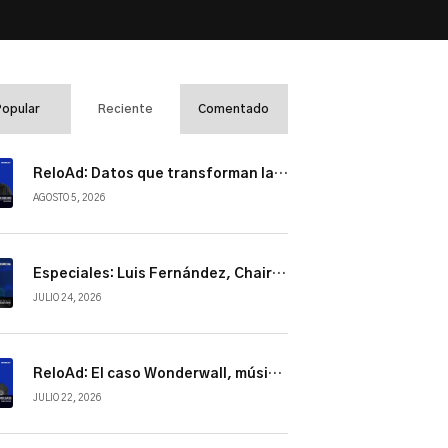
el
volumen.
Popular
Reciente
Comentado
ReloAd: Datos que transforman la industria
AGOSTO 5, 2026
Especiales: Luis Fernández, Chairman de NBCUniversal Telemundo Enterprises
JULIO 24, 2026
ReloAd: El caso Wonderwall, música, cultura y conexión
JULIO 22, 2026