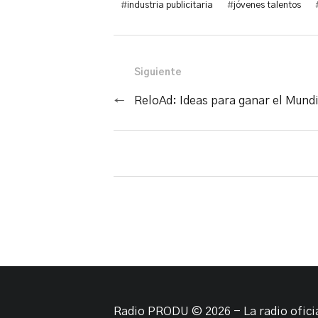
#
industria publicitaria
#
jóvenes talentos
Siguiente
←
ReloAd: Ideas para ganar el Mundi
Radio PRODU © 2026 - La radio ofic