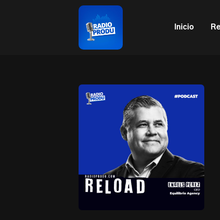
This is a placeholder for your sticky navigation bar. It sh
Inicio
Re