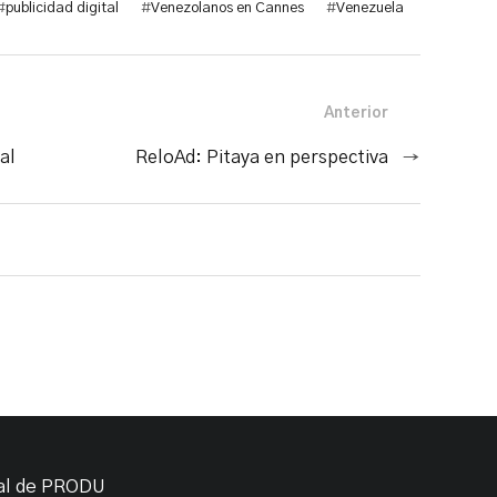
#
publicidad digital
#
Venezolanos en Cannes
#
Venezuela
Anterior
al
ReloAd: Pitaya en perspectiva
→
ial de PRODU