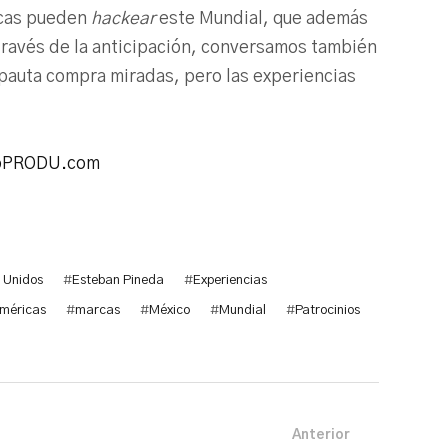
cas pueden
hackear
este Mundial, que además
a través de la anticipación, conversamos también
a pauta compra miradas, pero las experiencias
oPRODU.com
 Unidos
#
Esteban Pineda
#
Experiencias
Américas
#
marcas
#
México
#
Mundial
#
Patrocinios
Anterior