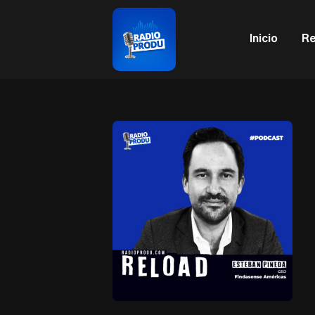
This is a placeholder for your sticky navigation bar. It sh
Inicio
Re