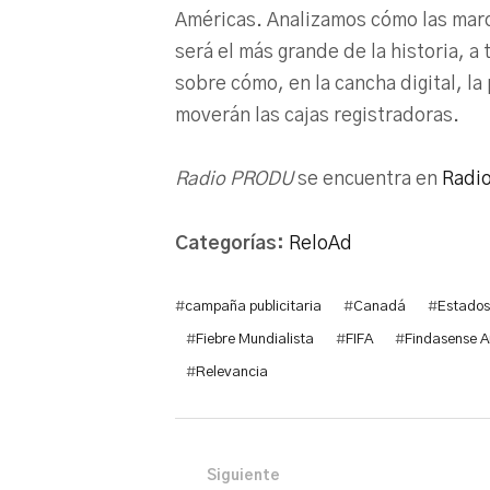
Américas. Analizamos cómo las mar
será el más grande de la historia, 
sobre cómo, en la cancha digital, l
moverán las cajas registradoras.
Radio PRODU
se encuentra en
Radi
Categorías:
ReloAd
#
campaña publicitaria
#
Canadá
#
Estados
#
Fiebre Mundialista
#
FIFA
#
Findasense 
#
Relevancia
Siguiente