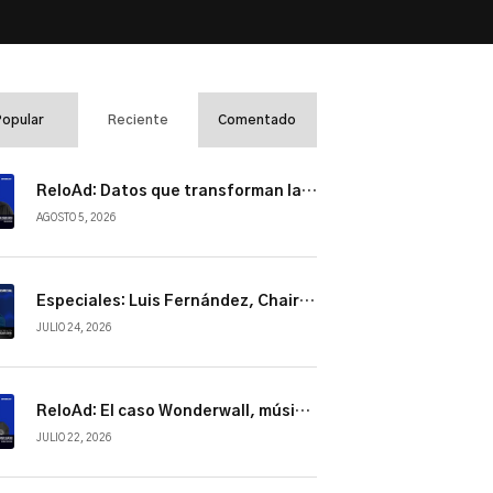
Popular
Reciente
Comentado
ReloAd: Datos que transforman la industria
AGOSTO 5, 2026
Especiales: Luis Fernández, Chairman de NBCUniversal Telemundo Enterprises
JULIO 24, 2026
ReloAd: El caso Wonderwall, música, cultura y conexión
JULIO 22, 2026