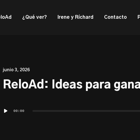
ould not be visible.
loAd
¿Qué ver?
Irene y Ríchard
Contacto
junio 3, 2026
ReloAd: Ideas para gana
Reproductor
00:00
de
audio