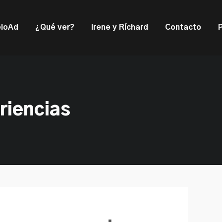
ould not be visible.
loAd
¿Qué ver?
Irene y Ríchard
Contacto
riencias