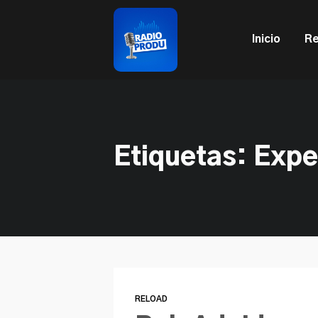
This is a placeholder for your sticky navigation bar. It sh
Inicio
Re
Etiquetas: Expe
RELOAD