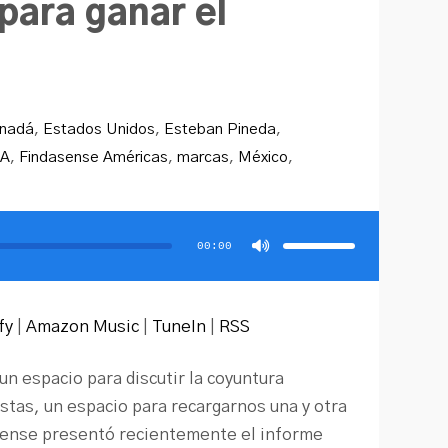
para ganar el
nadá
,
Estados Unidos
,
Esteban Pineda
,
FA
,
Findasense Américas
,
marcas
,
México
,
Utiliza
las
teclas
00:00
de
flecha
arriba/abajo
para
aumentar
o
disminuir
fy
|
Amazon Music
|
TuneIn
|
RSS
el
volumen.
 espacio para discutir la coyuntura
istas, un espacio para recargarnos una y otra
sense presentó recientemente el informe