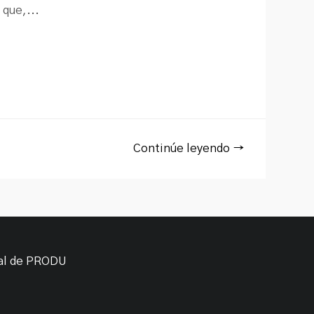
 que,...
Continúe leyendo →
ial de PRODU