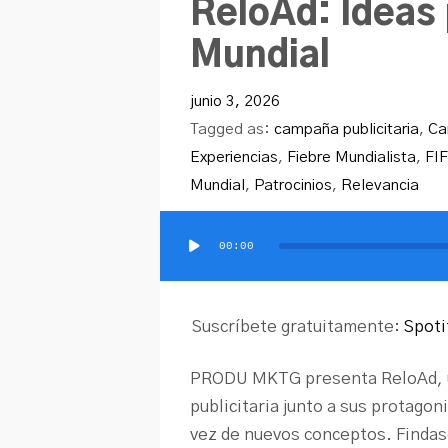
ReloAd: Ideas 
Mundial
junio 3, 2026
Tagged as:
campaña publicitaria
,
Ca
Experiencias
,
Fiebre Mundialista
,
FI
Mundial
,
Patrocinios
,
Relevancia
00:00
Reproductor
de
audio
Suscríbete gratuitamente:
Spoti
PRODU MKTG presenta ReloAd, un
publicitaria junto a sus protagon
vez de nuevos conceptos. Finda