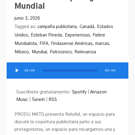
PRODU.com
Mundial
junio 3, 2026
Tagged as:
campaña publicitaria
,
Canadá
,
Estados
Unidos
,
Esteban Pineda
,
Experiencias
,
Fiebre
Mundialista
,
FIFA
,
Findasense Américas
,
marcas
,
México
,
Mundial
,
Patrocinios
,
Relevancia
00:00
00:00
Reproductor
de
audio
Suscríbete gratuitamente:
Spotify
|
Amazon
Music
|
TuneIn
|
RSS
PRODU MKTG presenta ReloAd, un espacio para
discutir la coyuntura publicitaria junto a sus
protagonistas, un espacio para recargarnos una y