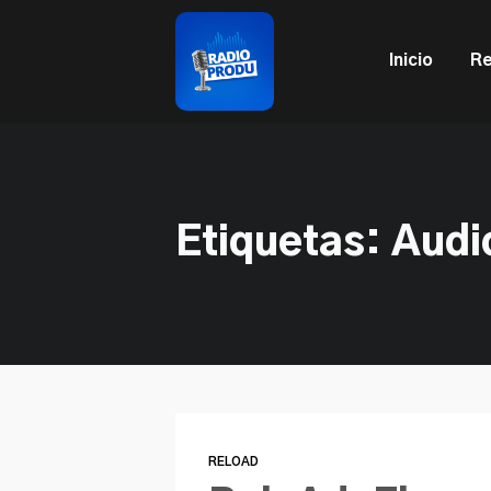
This is a placeholder for your sticky navigation bar. It sh
Inicio
Re
Etiquetas: Aud
RELOAD