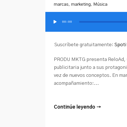
marcas
,
marketing
,
Música
00:00
Reproductor
de
audio
Suscríbete gratuitamente:
Spoti
PRODU MKTG presenta ReloAd, un
publicitaria junto a sus protagon
vez de nuevos conceptos. En mar
acompañamiento:...
Continúe leyendo →