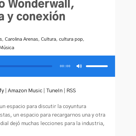
so Wonderwall,
a y conexión
s
,
Carolina Arenas
,
Cultura
,
cultura pop
,
Música
Utiliza
las
teclas
00:00
de
flecha
arriba/abajo
para
aumentar
o
disminuir
fy
|
Amazon Music
|
TuneIn
|
RSS
el
volumen.
 espacio para discutir la coyuntura
istas, un espacio para recargarnos una y otra
ial dejó muchas lecciones para la industria,