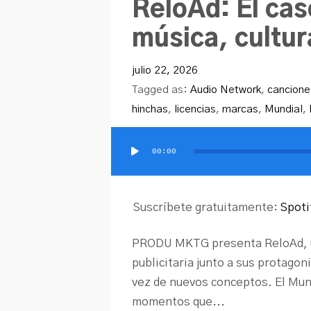
ReloAd: El ca
música, cultur
julio 22, 2026
Tagged as:
Audio Network
,
cancione
hinchas
,
licencias
,
marcas
,
Mundial
,
00:00
Reproductor
de
audio
Suscríbete gratuitamente:
Spoti
PRODU MKTG presenta ReloAd, un
publicitaria junto a sus protagon
vez de nuevos conceptos. El Mund
momentos que...