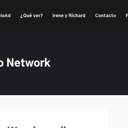
ould not be visible.
loAd
¿Qué ver?
Irene y Ríchard
Contacto
io Network