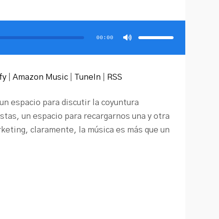
Utiliza
las
teclas
00:00
de
flecha
arriba/abajo
para
aumentar
o
disminuir
fy
|
Amazon Music
|
TuneIn
|
RSS
el
volumen.
 espacio para discutir la coyuntura
istas, un espacio para recargarnos una y otra
keting, claramente, la música es más que un