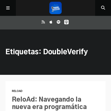
Inicio
Etiquetas: DoubleVerify
ReloAd
¿Qué ver?
Irene y Ríchard
RELOAD
Contacto
ReloAd: Navegando la
nueva era programática