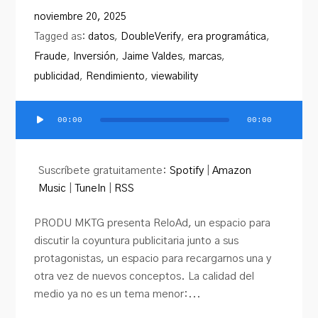
PRODU.com
noviembre 20, 2025
Tagged as:
datos
,
DoubleVerify
,
era programática
,
Fraude
,
Inversión
,
Jaime Valdes
,
marcas
,
publicidad
,
Rendimiento
,
viewability
00:00
00:00
Reproductor
de
audio
Suscríbete gratuitamente:
Spotify
|
Amazon
Music
|
TuneIn
|
RSS
PRODU MKTG presenta ReloAd, un espacio para
discutir la coyuntura publicitaria junto a sus
protagonistas, un espacio para recargarnos una y
otra vez de nuevos conceptos. La calidad del
medio ya no es un tema menor:...