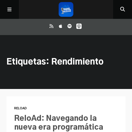
Inicio
Etiquetas: Rendimiento
ReloAd
¿Qué ver?
Irene y Ríchard
RELOAD
Contacto
ReloAd: Navegando la
nueva era programática