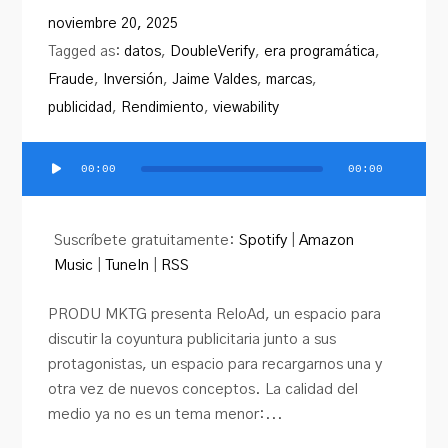
PRODU.com
noviembre 20, 2025
Tagged as:
datos
,
DoubleVerify
,
era programática
,
Fraude
,
Inversión
,
Jaime Valdes
,
marcas
,
publicidad
,
Rendimiento
,
viewability
00:00
00:00
Reproductor
de
audio
Suscríbete gratuitamente:
Spotify
|
Amazon
Music
|
TuneIn
|
RSS
PRODU MKTG presenta ReloAd, un espacio para
discutir la coyuntura publicitaria junto a sus
protagonistas, un espacio para recargarnos una y
otra vez de nuevos conceptos. La calidad del
medio ya no es un tema menor:...