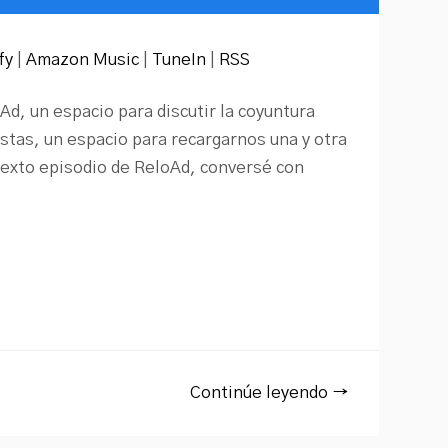
arriba/abajo
para
aumentar
o
disminuir
fy
|
Amazon Music
|
TuneIn
|
RSS
el
volumen.
, un espacio para discutir la coyuntura
istas, un espacio para recargarnos una y otra
sexto episodio de ReloAd, conversé con
Continúe leyendo →