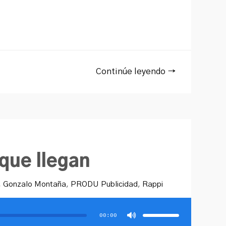
Continúe leyendo →
que llegan
,
Gonzalo Montaña
,
PRODU Publicidad
,
Rappi
Utiliza
las
teclas
00:00
de
flecha