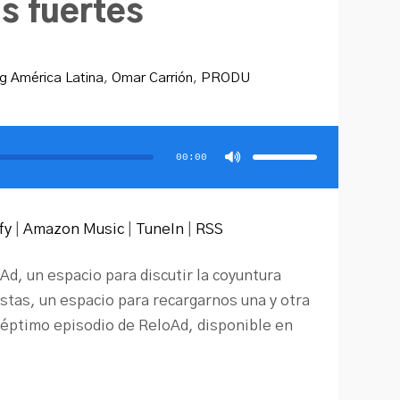
s fuertes
g América Latina
,
Omar Carrión
,
PRODU
Utiliza
las
teclas
00:00
de
flecha
arriba/abajo
para
aumentar
o
disminuir
fy
|
Amazon Music
|
TuneIn
|
RSS
el
volumen.
, un espacio para discutir la coyuntura
istas, un espacio para recargarnos una y otra
séptimo episodio de ReloAd, disponible en