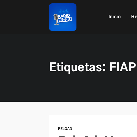
This is a placeholder for your sticky navigation bar. It sh
Inicio
Re
Etiquetas: FIAP
RELOAD