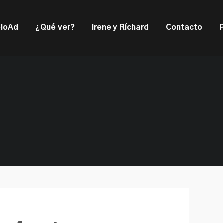
ould not be visible.
loAd
¿Qué ver?
Irene y Ríchard
Contacto