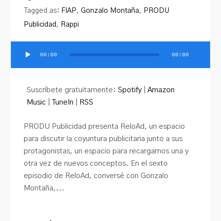
PRODU.com
Tagged as:
FIAP
,
Gonzalo Montaña
,
PRODU
Publicidad
,
Rappi
00:00
00:00
Reproductor
de
audio
Suscríbete gratuitamente:
Spotify
|
Amazon
Music
|
TuneIn
|
RSS
PRODU Publicidad presenta ReloAd, un espacio
para discutir la coyuntura publicitaria junto a sus
protagonistas, un espacio para recargarnos una y
otra vez de nuevos conceptos. En el sexto
episodio de ReloAd, conversé con Gonzalo
Montaña,...