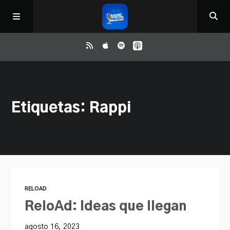
Inicio
Etiquetas: Rappi
ReloAd
¿Qué ver?
Irene y Ríchard
RELOAD
Contacto
ReloAd: Ideas que llegan
agosto 16, 2023