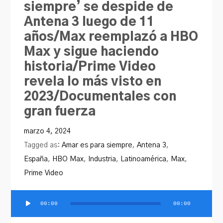
siempre’ se despide de
PRODU.com
Antena 3 luego de 11
años/Max reemplazó a HBO
Max y sigue haciendo
historia/Prime Video
revela lo más visto en
2023/Documentales con
gran fuerza
marzo 4, 2024
Tagged as:
Amar es para siempre
,
Antena 3
,
España
,
HBO Max
,
Industria
,
Latinoamérica
,
Max
,
Prime Video
00:00
00:00
Reproductor
de