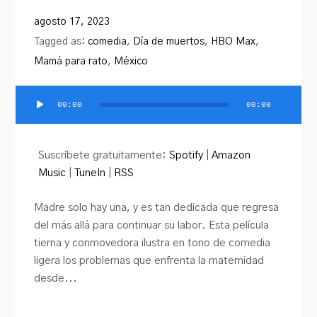
agosto 17, 2023
Tagged as:
comedia
,
Día de muertos
,
HBO Max
,
Mamá para rato
,
México
00:00
00:00
Reproductor
de
audio
Suscríbete gratuitamente:
Spotify
|
Amazon
Music
|
TuneIn
|
RSS
Madre solo hay una, y es tan dedicada que regresa
del más allá para continuar su labor. Esta película
tierna y conmovedora ilustra en tono de comedia
ligera los problemas que enfrenta la maternidad
desde...