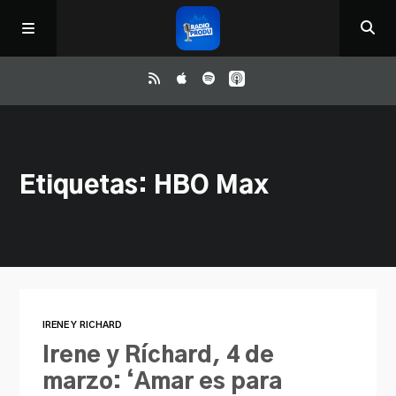
Inicio
Etiquetas: HBO Max
ReloAd
¿Qué ver?
Irene y Ríchard
IRENE Y RICHARD
Contacto
Irene y Ríchard, 4 de
marzo: ‘Amar es para