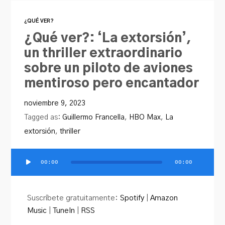
¿QUÉ VER?
¿Qué ver?: ‘La extorsión’,
un thriller extraordinario
sobre un piloto de aviones
mentiroso pero encantador
noviembre 9, 2023
Tagged as:
Guillermo Francella
,
HBO Max
,
La
extorsión
,
thriller
00:00
00:00
Reproductor
de
audio
Suscríbete gratuitamente:
Spotify
|
Amazon
Music
|
TuneIn
|
RSS