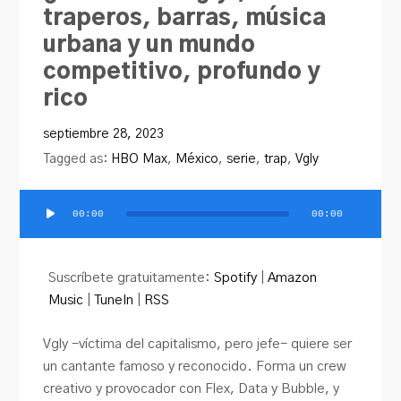
traperos, barras, música
urbana y un mundo
competitivo, profundo y
rico
septiembre 28, 2023
Tagged as:
HBO Max
,
México
,
serie
,
trap
,
Vgly
00:00
00:00
Reproductor
de
audio
Suscríbete gratuitamente:
Spotify
|
Amazon
Music
|
TuneIn
|
RSS
Vgly -víctima del capitalismo, pero jefe- quiere ser
un cantante famoso y reconocido. Forma un crew
creativo y provocador con Flex, Data y Bubble, y