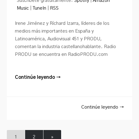
Suscríbete gratuitamente:
Spotify
|
Amazon
Music
|
TuneIn
|
RSS
Irene Jiménez y Ríchard Izarra, líderes de los
medios más importantes en España y
Latinoamérica, Audiovisual 451 y PRODU,
comentan la industria castellanohablante. Radio
PRODU se encuentra en RadioPRODU.com
Continúe leyendo →
Continúe leyendo →
1
2
»