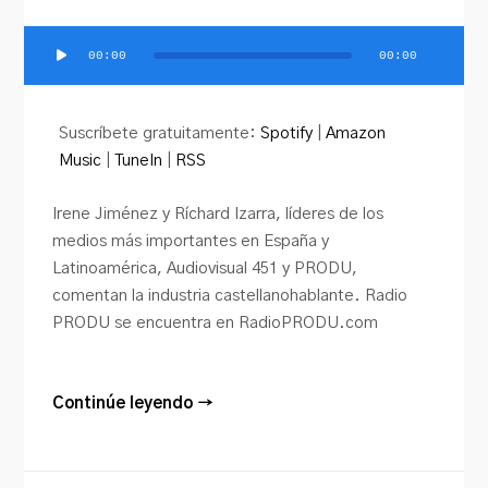
00:00
00:00
Reproductor
de
audio
Suscríbete gratuitamente:
Spotify
|
Amazon
Music
|
TuneIn
|
RSS
Irene Jiménez y Ríchard Izarra, líderes de los
medios más importantes en España y
Latinoamérica, Audiovisual 451 y PRODU,
comentan la industria castellanohablante. Radio
PRODU se encuentra en RadioPRODU.com
Continúe leyendo →