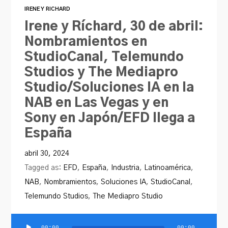
IRENE Y RICHARD
Irene y Ríchard, 30 de abril:
Nombramientos en
StudioCanal, Telemundo
Studios y The Mediapro
Studio/Soluciones IA en la
NAB en Las Vegas y en
Sony en Japón/EFD llega a
España
abril 30, 2024
Tagged as:
EFD
,
España
,
Industria
,
Latinoamérica
,
NAB
,
Nombramientos
,
Soluciones IA
,
StudioCanal
,
Telemundo Studios
,
The Mediapro Studio
00:00
00:00