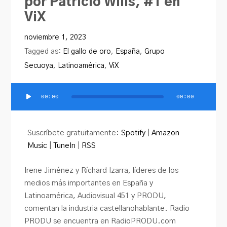
por Patricio Wills, #1 en
ViX
noviembre 1, 2023
Tagged as:
El gallo de oro
,
España
,
Grupo
Secuoya
,
Latinoamérica
,
ViX
00:00
00:00
Reproductor
de
audio
Suscríbete gratuitamente:
Spotify
|
Amazon
Music
|
TuneIn
|
RSS
Irene Jiménez y Ríchard Izarra, líderes de los
medios más importantes en España y
Latinoamérica, Audiovisual 451 y PRODU,
comentan la industria castellanohablante. Radio
PRODU se encuentra en RadioPRODU.com