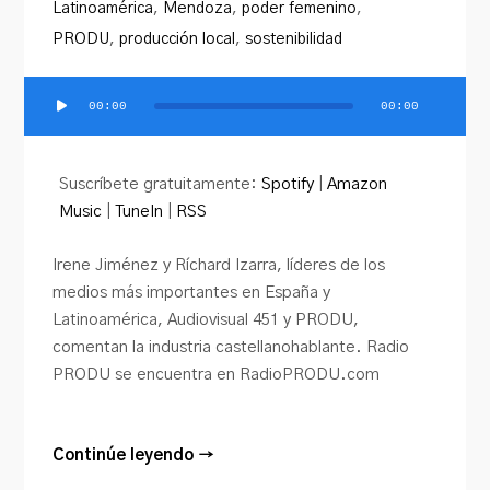
Latinoamérica
,
Mendoza
,
poder femenino
,
PRODU
,
producción local
,
sostenibilidad
00:00
00:00
Reproductor
de
audio
Suscríbete gratuitamente:
Spotify
|
Amazon
Music
|
TuneIn
|
RSS
Irene Jiménez y Ríchard Izarra, líderes de los
medios más importantes en España y
Latinoamérica, Audiovisual 451 y PRODU,
comentan la industria castellanohablante. Radio
PRODU se encuentra en RadioPRODU.com
Continúe leyendo →