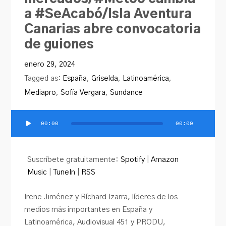
a #SeAcabó/Isla Aventura
Canarias abre convocatoria
de guiones
enero 29, 2024
Tagged as:
España
,
Griselda
,
Latinoamérica
,
Mediapro
,
Sofía Vergara
,
Sundance
00:00
00:00
Reproductor
de
audio
Suscríbete gratuitamente:
Spotify
|
Amazon
Music
|
TuneIn
|
RSS
Irene Jiménez y Ríchard Izarra, líderes de los
medios más importantes en España y
Latinoamérica, Audiovisual 451 y PRODU,