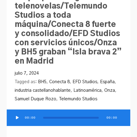
telenovelas/Telemundo
Studios a toda
máquina/Conecta 8 fuerte
y consolidado/EFD Studios
con servicios únicos/Onza
y BH5 graban “Isla brava 2”
en Madrid
julio 7, 2024
Tagged as:
BH5
,
Conecta 8
,
EFD Studios
,
España
,
industria castellanohablante
,
Latinoamérica
,
Onza
,
Samuel Duque Rozo
,
Telemundo Studios
00:00
00:00
Reproductor
de
audio