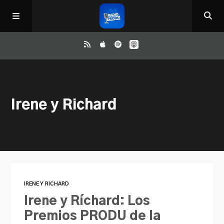
Inicio
Irene y Richard
ReloAd
¿Qué ver?
Irene y Ríchard
IRENE Y RICHARD
Contacto
Irene y Ríchard: Los
Premios PRODU de la