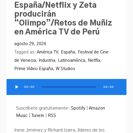
España/Netflix y Zeta
producirán
“Olimpo”/Retos de Muñiz
en América TV de Perú
agosto 29, 2024
Tagged as:
América TV
,
España
,
Festival de Cine
de Venecia
,
Industria
,
Latinoamérica
,
Netflix
,
Prime Video España
,
W Studios
00:00
00:00
Reproductor
de
audio
Suscríbete gratuitamente:
Spotify
|
Amazon
Music
|
TuneIn
|
RSS
Irene Jiménez y Ríchard Izarra, líderes de los