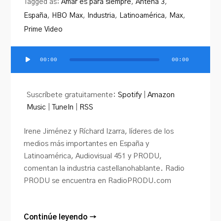
Tagged as:
Amar es para siempre
,
Antena 3
,
España
,
HBO Max
,
Industria
,
Latinoamérica
,
Max
,
Prime Video
00:00
00:00
Reproductor
de
audio
Suscríbete gratuitamente:
Spotify
|
Amazon
Music
|
TuneIn
|
RSS
Irene Jiménez y Ríchard Izarra, líderes de los
medios más importantes en España y
Latinoamérica, Audiovisual 451 y PRODU,
comentan la industria castellanohablante. Radio
PRODU se encuentra en RadioPRODU.com
Continúe leyendo →