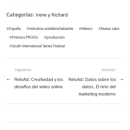
Categorías:
Irene y Richard
#
España
#
industria castellanohablante
#
México
#
Nuevo León
#
Premios PRODU
#
producción
#
South International Series Festival
Siguiente
Anterior
←
ReloAd: Creatividad y los
ReloAd: Datos sobre los
→
desafíos del video online
datos. El reto del
marketing moderno