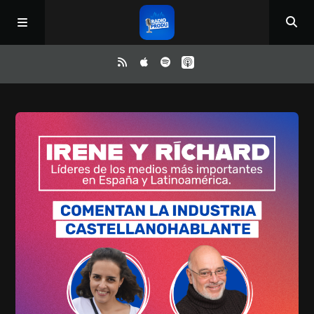
Inicio
ReloAd
¿Qué ver?
Irene y Ríchard
Contacto