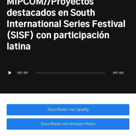
MIPCOM//Proyectos
destacados en South
International Series Festival
(SISF) con participación
latina
Reproductor
de
00:00
00:00
audio
Suscríbete con Spotify
Suscríbete con Amazon Music