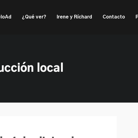
ould not be visible.
loAd
¿Qué ver?
Irene y Ríchard
Contacto
ucción local