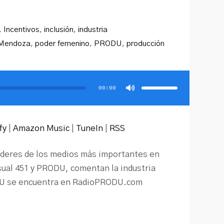
,
Incentivos
,
inclusión
,
industria
Mendoza
,
poder femenino
,
PRODU
,
producción
Utiliza
las
teclas
00:00
de
flecha
arriba/abajo
para
aumentar
o
disminuir
fy
|
Amazon Music
|
TuneIn
|
RSS
el
volumen.
líderes de los medios más importantes en
sual 451 y PRODU, comentan la industria
DU se encuentra en RadioPRODU.com