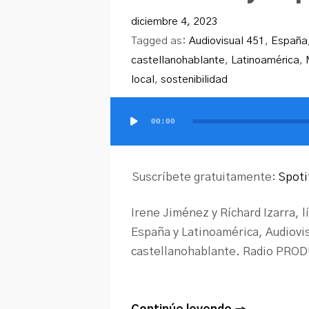
diciembre 4, 2023
Tagged as:
Audiovisual 451
,
España
castellanohablante
,
Latinoamérica
,
local
,
sostenibilidad
00:00
Reproductor
de
audio
Suscríbete gratuitamente:
Spoti
Irene Jiménez y Ríchard Izarra, 
España y Latinoamérica, Audiovi
castellanohablante. Radio PRO