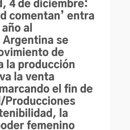
d, 4 de diciembre:
rd comentan’ entra
 año al
 Argentina se
ovimiento de
a la producción
va la venta
 marcando el fin de
ad/Producciones
enibilidad, la
 poder femenino