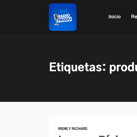
This is a placeholder for your sticky navigation bar. It sh
Inicio
Re
Etiquetas: prod
IRENE Y RICHARD