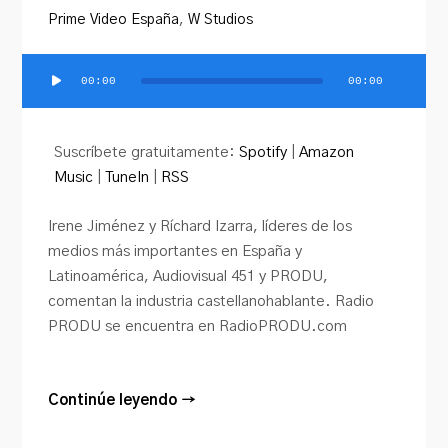
Prime Video España
,
W Studios
00:00
00:00
Reproductor
de
audio
Suscríbete gratuitamente:
Spotify
|
Amazon
Music
|
TuneIn
|
RSS
Irene Jiménez y Ríchard Izarra, líderes de los
medios más importantes en España y
Latinoamérica, Audiovisual 451 y PRODU,
comentan la industria castellanohablante. Radio
PRODU se encuentra en RadioPRODU.com
Continúe leyendo →