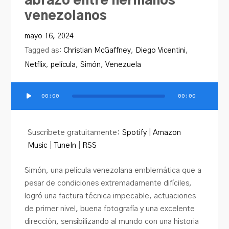
abrazo entre hermanos
venezolanos
mayo 16, 2024
Tagged as:
Christian McGaffney
,
Diego Vicentini
,
Netflix
,
película
,
Simón
,
Venezuela
00:00
00:00
Reproductor
de
audio
Suscríbete gratuitamente:
Spotify
|
Amazon
Music
|
TuneIn
|
RSS
Simón, una película venezolana emblemática que a
pesar de condiciones extremadamente difíciles,
logró una factura técnica impecable, actuaciones
de primer nivel, buena fotografía y una excelente
dirección, sensibilizando al mundo con una historia