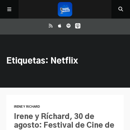
Inicio
Etiquetas: Netflix
ReloAd
¿Qué ver?
Irene y Ríchard
IRENE Y RICHARD
Contacto
Irene y Ríchard, 30 de
agosto: Festival de Cine de