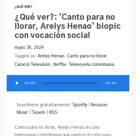
¿QUÉ VER?
¿Qué ver?: ‘Canto para no
llorar, Arelys Henao’ biopic
con vocación social
mayo 30, 2024
Tagged as:
Arelys Henao
,
Canto para no llorar
,
Caracol Televisión
,
Netflix
,
Telenovela colombiana
00:00
00:00
Reproductor
de
audio
Suscríbete gratuitamente:
Spotify
|
Amazon
Music
|
TuneIn
|
RSS
Canto para no llorar, Arelys Henao es una
telenovela colombiana que parece ficción pura,