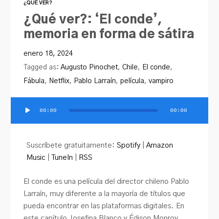
¿QUÉ VER?
¿Qué ver?: ‘El conde’,
memoria en forma de sátira
enero 18, 2024
Tagged as:
Augusto Pinochet
,
Chile
,
El conde
,
Fábula
,
Netflix
,
Pablo Larraín
,
película
,
vampiro
00:00
00:00
Reproductor
de
audio
Suscríbete gratuitamente:
Spotify
|
Amazon
Music
|
TuneIn
|
RSS
El conde es una película del director chileno Pablo
Larraín, muy diferente a la mayoría de títulos que
pueda encontrar en las plataformas digitales. En
este capítulo Josefina Blanco y Édison Monroy