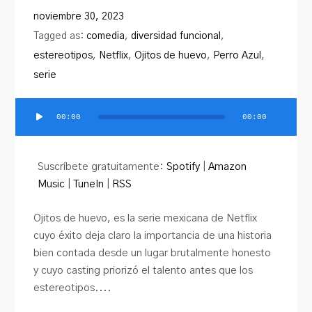
noviembre 30, 2023
Tagged as:
comedia
,
diversidad funcional
,
estereotipos
,
Netflix
,
Ojitos de huevo
,
Perro Azul
,
serie
00:00
00:00
Reproductor
de
audio
Suscríbete gratuitamente:
Spotify
|
Amazon
Music
|
TuneIn
|
RSS
Ojitos de huevo, es la serie mexicana de Netflix
cuyo éxito deja claro la importancia de una historia
bien contada desde un lugar brutalmente honesto
y cuyo casting priorizó el talento antes que los
estereotipos....