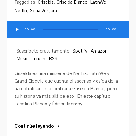
Tagged as:
Griselda
,
Griselda Blanco
,
LatinWe
,
Netflix
,
Sofía Vergara
00:00
00:00
Reproductor
de
audio
Suscríbete gratuitamente:
Spotify
|
Amazon
Music
|
TuneIn
|
RSS
Griselda es una miniserie de Netflix, LatinWe y
Grand Electric que cuenta el ascenso y caída de la
narcotraficante colombiana Griselda Blanco, pero
su historia va más allá de eso. En este capítulo
Josefina Blanco y Édison Monroy...
Continúe leyendo →