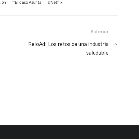
ión
#
El caso Asunta
#
Netflix
Anterior
ReloAd: Los retos de una industria
→
saludable