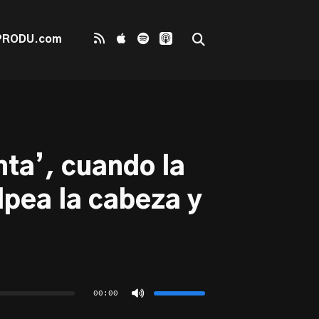
PRODU.com
nta’, cuando la
lpea la cabeza y
Utiliza
las
teclas
00:00
de
flecha
arriba/abajo
para