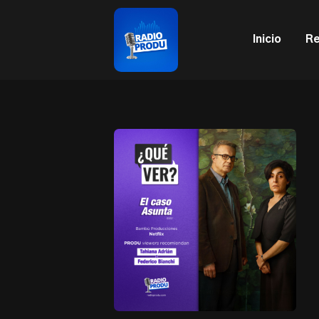
This is a placeholder for your sticky navigation bar. It sh
Inicio
Re