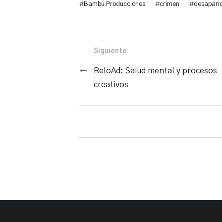
#
Bambú Producciones
#
crimen
#
desaparic
Siguiente
←
ReloAd: Salud mental y procesos
creativos