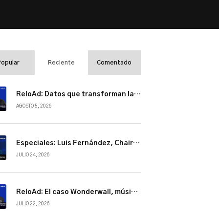
aumentar
o
disminuir
el
volumen.
Popular
Reciente
Comentado
ReloAd: Datos que transforman la industria
AGOSTO 5, 2026
Especiales: Luis Fernández, Chairman de NBCUniversal Telemundo Enterprises
JULIO 24, 2026
ReloAd: El caso Wonderwall, música, cultura y conexión
JULIO 22, 2026