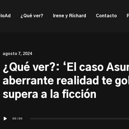
ould not be visible.
loAd
¿Qué ver?
Irene y Ríchard
Contacto
agosto 7, 2024
¿Qué ver?: ‘El caso Asu
aberrante realidad te go
supera a la ficción
Reproductor
00:00
de
audio