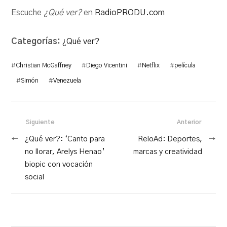
Escuche
¿Qué ver?
en
RadioPRODU.com
Categorías:
¿Qué ver?
#
Christian McGaffney
#
Diego Vicentini
#
Netflix
#
película
#
Simón
#
Venezuela
Siguiente
Anterior
←
¿Qué ver?: ‘Canto para
ReloAd: Deportes,
→
no llorar, Arelys Henao’
marcas y creatividad
biopic con vocación
social