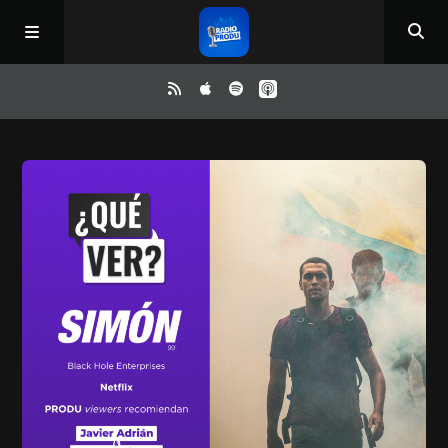
Inicio
ReloAd
¿Qué ver?
Irene y Ríchard
Contacto