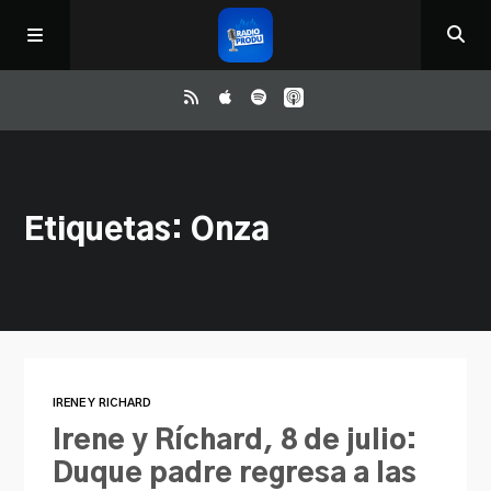
Inicio
Etiquetas: Onza
ReloAd
¿Qué ver?
Irene y Ríchard
IRENE Y RICHARD
Contacto
Irene y Ríchard, 8 de julio:
Duque padre regresa a las