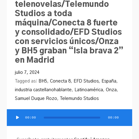
telenovelas/Telemundo
PRODU.com
Studios a toda
máquina/Conecta 8 fuerte
y consolidado/EFD Studios
con servicios únicos/Onza
y BH5 graban “Isla brava 2”
en Madrid
julio 7, 2024
Tagged as:
BH5
,
Conecta 8
,
EFD Studios
,
España
,
industria castellanohablante
,
Latinoamérica
,
Onza
,
Samuel Duque Rozo
,
Telemundo Studios
00:00
00:00
Reproductor
de
audio