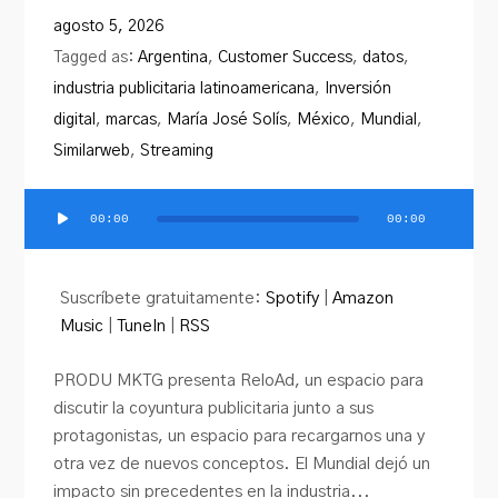
PRODU.com
agosto 5, 2026
Tagged as:
Argentina
,
Customer Success
,
datos
,
industria publicitaria latinoamericana
,
Inversión
digital
,
marcas
,
María José Solís
,
México
,
Mundial
,
Similarweb
,
Streaming
00:00
00:00
Reproductor
de
audio
Suscríbete gratuitamente:
Spotify
|
Amazon
Music
|
TuneIn
|
RSS
PRODU MKTG presenta ReloAd, un espacio para
discutir la coyuntura publicitaria junto a sus
protagonistas, un espacio para recargarnos una y
otra vez de nuevos conceptos. El Mundial dejó un
impacto sin precedentes en la industria...