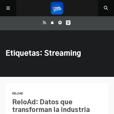
Inicio
Etiquetas: Streaming
ReloAd
¿Qué ver?
Irene y Ríchard
RELOAD
Contacto
ReloAd: Datos que
transforman la industria