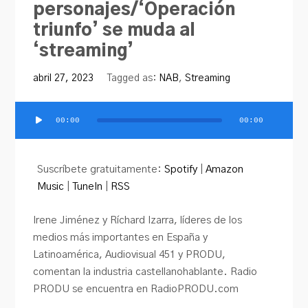
personajes/‘Operación
triunfo’ se muda al
‘streaming’
abril 27, 2023
Tagged as:
NAB
,
Streaming
00:00
00:00
Reproductor
de
audio
Suscríbete gratuitamente:
Spotify
|
Amazon
Music
|
TuneIn
|
RSS
Irene Jiménez y Ríchard Izarra, líderes de los
medios más importantes en España y
Latinoamérica, Audiovisual 451 y PRODU,
comentan la industria castellanohablante. Radio
PRODU se encuentra en RadioPRODU.com