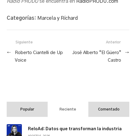
Radio PRODU
se encuentra en
RadioPRODU.com
Categorías:
Marcela y Ríchard
Siguiente
Anterior
←
Roberto Ciantelli de Up
José Alberto “El Güero”
→
Voice
Castro
Popular
Reciente
Comentado
ReloAd: Datos que transforman la industria