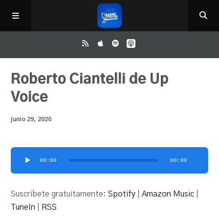
Inicio
Roberto Ciantelli de Up
Voice
ReloAd
junio 29, 2020
¿Qué ver?
Reproductor
00:00
00:00
Irene y Ríchard
de
audio
Suscríbete gratuitamente:
Spotify
|
Amazon Music
|
Contacto
TuneIn
|
RSS